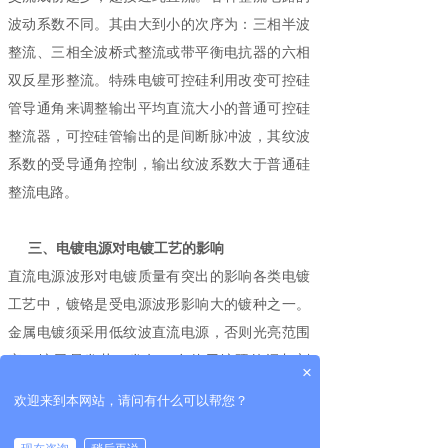
波动系数不同。其由大到小的次序为：三相半波
整流、三相全波桥式整流或带平衡电抗器的六相
双反星形整流。特殊电镀可控硅利用改变可控硅
管导通角来调整输出平均直流大小的普通可控硅
整流器，可控硅管输出的是间断脉冲波，其纹波
系数的受导通角控制，输出纹波系数大于普通硅
整流电路。
三、电镀电源对电镀工艺的影响
直流电源波形对电镀质量有突出的影响各类电镀
工艺中，镀铬是受电源波形影响大的镀种之一。
金属电镀须采用低纹波直流电源，否则光亮范围
窄，镀层易发花、发灰。在使用镀硬铬添加剂
×
时，产生微裂纹铬层，输出纹波过大时，裂纹不
欢迎来到本网站，请问有什么可以帮您？
细密且分布不均匀，达不到要求的裂纹数。