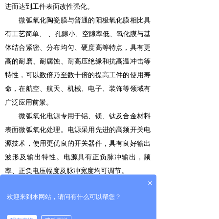
进而达到工件表面改性强化。
微弧氧化陶瓷膜与普通的阳极氧化膜相比具
有工艺简单、 、孔隙小、空隙率低、氧化膜与基
体结合紧密、分布均匀、硬度高等特点，具有更
高的耐磨、耐腐蚀、耐高压绝缘和抗高温冲击等
特性，可以数倍乃至数十倍的提高工件的使用寿
命，在航空、航天、机械、电子、装饰等领域有
广泛应用前景。
微弧氧化电源专用于铝、镁、钛及合金材料
表面微弧氧化处理。电源采用先进的高频开关电
源技术，使用更优良的开关器件，具有良好输出
波形及输出特性。电源具有正负脉冲输出，频
率、正负电压幅度及脉冲宽度均可调节。
×
二：电源特点
欢迎来到本网站，请问有什么可以帮您？
1. 体积小、重量轻、效率高、节能效果显