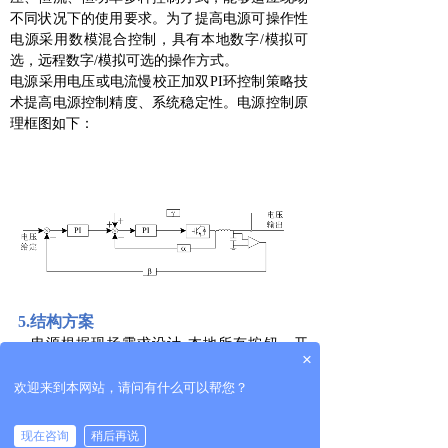
不同状况下的使用要求。为了提高电源可操作性
电源采用数模混合控制，具有本地数字/模拟可
选，远程数字/模拟可选的操作方式。
电源采用电压或电流慢校正加双PI环控制策略技
术提高电源控制精度、系统稳定性。电源控制原
理框图如下：
5
.结构方案
电源根据现场需求设计,本地所有按钮、开
×
关、显示灯、触摸屏显示等均在电源前门板安
装，方便观察操作。电源进出线位置可根据需求
欢迎来到本网站，请问有什么可以帮您？
定制。
现在咨询
稍后再说