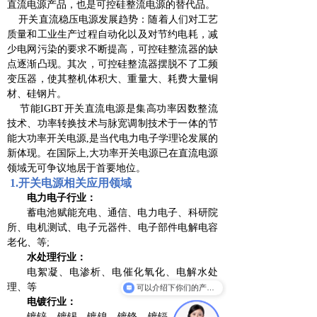
直流电源产品，也是可控硅整流电源的替代品。
开关直流稳压电源发展趋势：随着人们对工艺
质量和工业生产过程自动化以及对节约电耗，减
少电网污染的要求不断提高，可控硅整流器的缺
点逐渐凸现。其次，可控硅整流器摆脱不了工频
变压器，使其整机体积大、重量大、耗费大量铜
材、硅钢片。
节能IGBT开关直流电源是集高功率因数整流
技术、功率转换技术与脉宽调制技术于一体的节
能大功率开关电源,是当代电力电子学理论发展的
新体现。在国际上,大功率开关电源已在直流电源
领域无可争议地居于首要地位。
1.开关电源相关应用领域
电力电子行业：
蓄电池赋能充电、通信、电力电子、科研院
所、电机测试、电子元器件、电子部件电解电容
老化、等;
水处理行业：
电絮凝、电渗析、电催化氧化、电解水处
理、等
可以介绍下你们的产品么
电镀行业：
镀锌、镀锡、镀镍、镀铬、镀镉、镀铜、镀